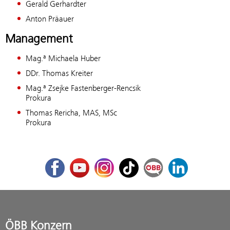
Gerald Gerhardter
Anton Präauer
Management
Mag.ª Michaela Huber
DDr. Thomas Kreiter
Mag.ª Zsejke Fastenberger-Rencsik
Prokura
Thomas Rericha, MAS, MSc
Prokura
Facebook
Youtube
Instagram
TikTok
ÖBB Corporate Blog
LinkedIn
ÖBB Konzern